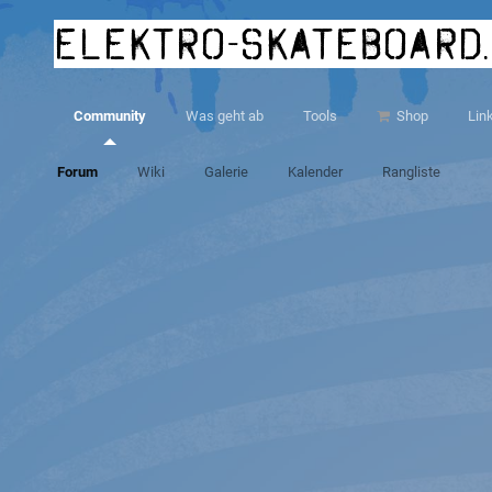
elektro-skateboard
Community
Was geht ab
Tools
Shop
Lin
Forum
Wiki
Galerie
Kalender
Rangliste