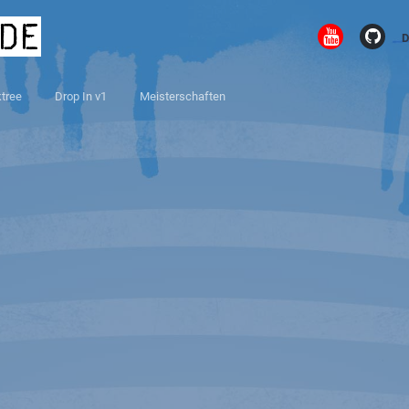
.de
D
ktree
Drop In v1
Meisterschaften