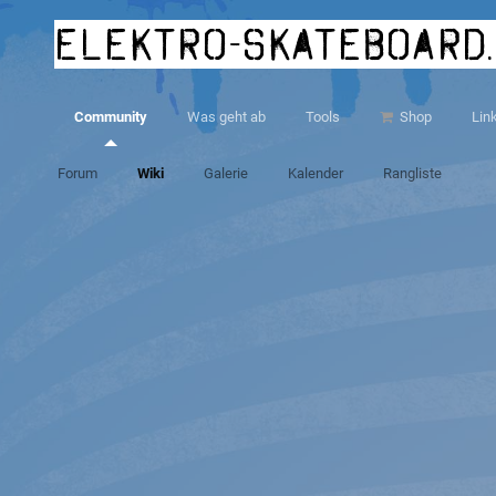
elektro-skateboard
Community
Was geht ab
Tools
Shop
Lin
Forum
Wiki
Galerie
Kalender
Rangliste