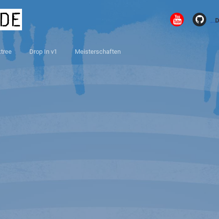
.de
D
ktree
Drop In v1
Meisterschaften