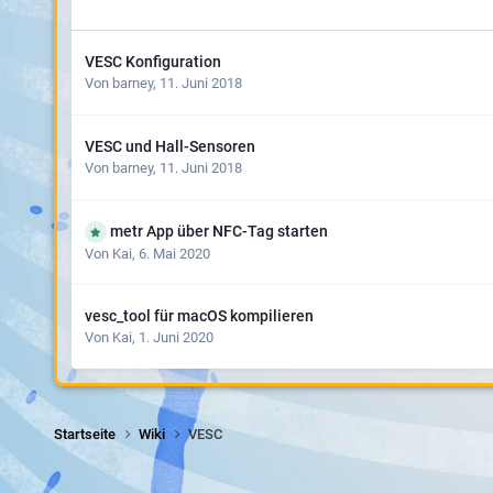
VESC Konfiguration
Von
barney
,
11. Juni 2018
VESC und Hall-Sensoren
Von
barney
,
11. Juni 2018
metr App über NFC-Tag starten
Von
Kai
,
6. Mai 2020
vesc_tool für macOS kompilieren
Von
Kai
,
1. Juni 2020
Startseite
Wiki
VESC