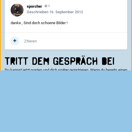
sporcher
0
Geschrieben
16. September 2012
danke , Sind doch schoene Bilder !
Zitieren
Tritt dem Gespräch bei
Du kannst jetzt posten und dich später registrieren. Wenn du bereits einen
Account hast kannst du dich hier
anmelden
.
Kommentar schreiben...
Sprachen
Datenschutzerklärung
Cookies
Impressum
|
Datenschutz