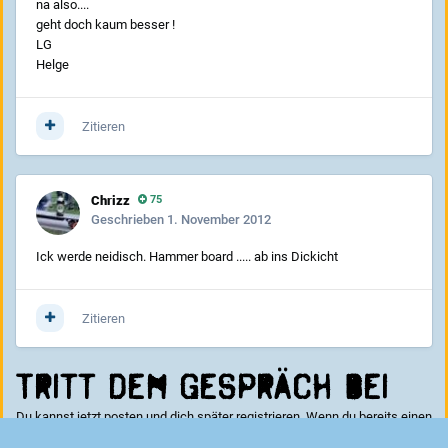
na also....
geht doch kaum besser !
LG
Helge
Zitieren
Chrizz
75
Geschrieben
1. November 2012
Ick werde neidisch. Hammer board ..... ab ins Dickicht
Zitieren
Tritt dem Gespräch bei
Du kannst jetzt posten und dich später registrieren. Wenn du bereits einen
Account hast kannst du dich hier
anmelden
.