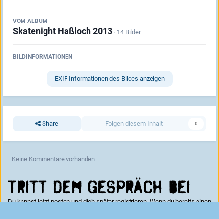
VOM ALBUM
Skatenight Haßloch 2013
· 14 Bilder
BILDINFORMATIONEN
EXIF Informationen des Bildes anzeigen
Share
Folgen diesem Inhalt
0
Keine Kommentare vorhanden
Tritt dem Gespräch bei
Du kannst jetzt posten und dich später registrieren. Wenn du bereits einen
Account hast kannst du dich hier
anmelden
.