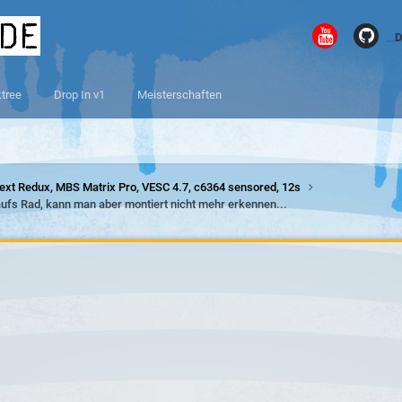
.de
D
ktree
Drop In v1
Meisterschaften
ext Redux, MBS Matrix Pro, VESC 4.7, c6364 sensored, 12s
 aufs Rad, kann man aber montiert nicht mehr erkennen...