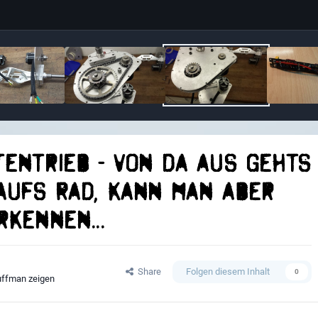
entrieb - von da aus gehts
aufs Rad, kann man aber
kennen...
Share
Folgen diesem Inhalt
0
uffman zeigen