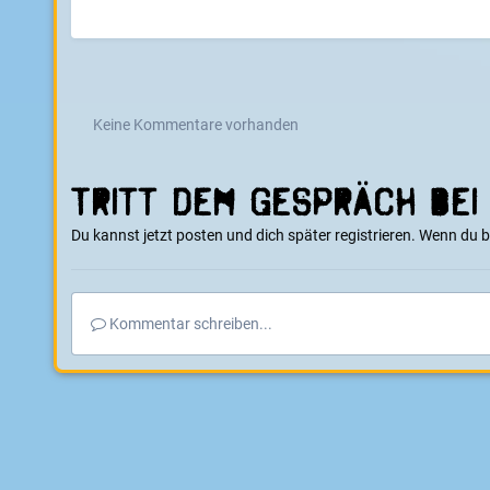
Keine Kommentare vorhanden
Tritt dem Gespräch bei
Du kannst jetzt posten und dich später registrieren. Wenn du 
Kommentar schreiben...
Startseite
Galerie
E-Boarder Alben
4WD Offroad Monster - N
Zweite Stufe vom Kettentrieb - von da aus gehts wieder mit ner Kette