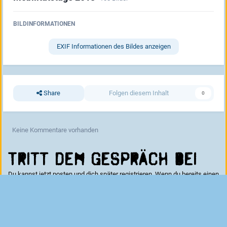
BILDINFORMATIONEN
EXIF Informationen des Bildes anzeigen
Share
Folgen diesem Inhalt
0
Keine Kommentare vorhanden
Tritt dem Gespräch bei
Du kannst jetzt posten und dich später registrieren. Wenn du bereits einen
Account hast kannst du dich hier
anmelden
.
Kommentar schreiben...