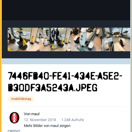
7446FB40-FE41-434E-A5E2-
B30DF3A5243A.jpeg
mobilitätstag
Von
maul
12. November 2018
1.248 Aufrufe
Mehr Bilder von maul zeigen
CREDIT