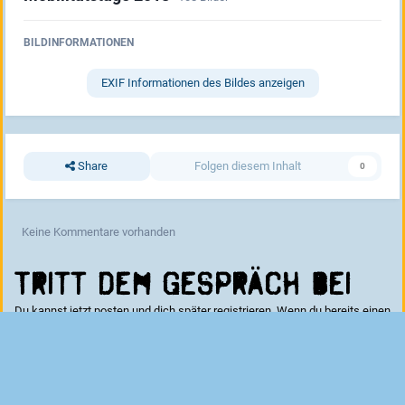
BILDINFORMATIONEN
EXIF Informationen des Bildes anzeigen
Share
Folgen diesem Inhalt
0
Keine Kommentare vorhanden
Tritt dem Gespräch bei
Du kannst jetzt posten und dich später registrieren. Wenn du bereits einen
Account hast kannst du dich hier
anmelden
.
Kommentar schreiben...