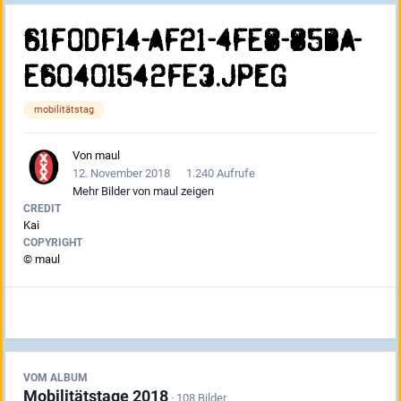
61F0DF14-AF21-4FE8-85BA-
E60401542FE3.jpeg
mobilitätstag
Von
maul
12. November 2018
1.240 Aufrufe
Mehr Bilder von maul zeigen
CREDIT
Kai
COPYRIGHT
© maul
VOM ALBUM
Mobilitätstage 2018
· 108 Bilder