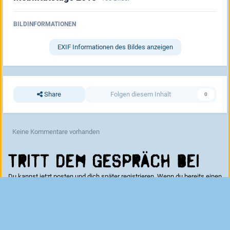
BILDINFORMATIONEN
EXIF Informationen des Bildes anzeigen
Share
Folgen diesem Inhalt
0
Keine Kommentare vorhanden
Tritt dem Gespräch bei
Du kannst jetzt posten und dich später registrieren. Wenn du bereits einen
Account hast kannst du dich hier
anmelden
.
Kommentar schreiben...