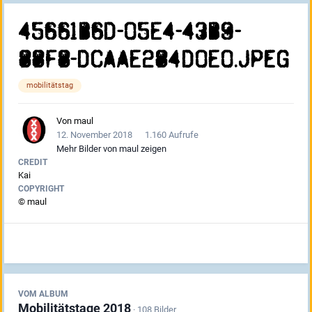
45661B6D-05E4-43B9-
88F8-DCAAE284D0E0.jpeg
mobilitätstag
Von
maul
12. November 2018
1.160 Aufrufe
Mehr Bilder von maul zeigen
CREDIT
Kai
COPYRIGHT
© maul
VOM ALBUM
Mobilitätstage 2018
· 108 Bilder