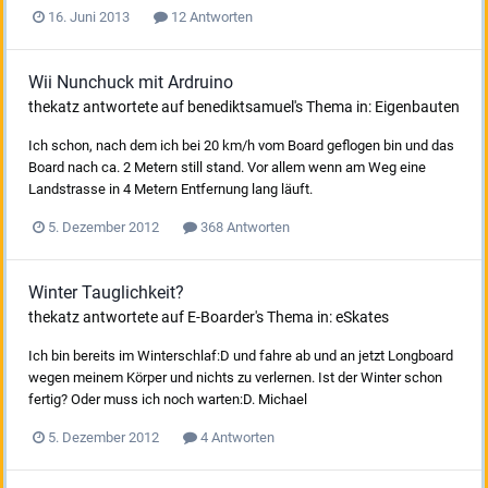
16. Juni 2013
12 Antworten
Wii Nunchuck mit Ardruino
thekatz
antwortete auf
benediktsamuel
's Thema in:
Eigenbauten
Ich schon, nach dem ich bei 20 km/h vom Board geflogen bin und das
Board nach ca. 2 Metern still stand. Vor allem wenn am Weg eine
Landstrasse in 4 Metern Entfernung lang läuft.
5. Dezember 2012
368 Antworten
Winter Tauglichkeit?
thekatz
antwortete auf
E-Boarder
's Thema in:
eSkates
Ich bin bereits im Winterschlaf:D und fahre ab und an jetzt Longboard
wegen meinem Körper und nichts zu verlernen. Ist der Winter schon
fertig? Oder muss ich noch warten:D. Michael
5. Dezember 2012
4 Antworten