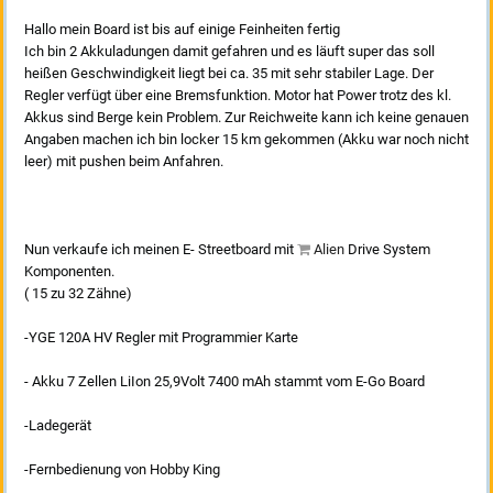
Hallo mein Board ist bis auf einige Feinheiten fertig
Ich bin 2 Akkuladungen damit gefahren und es läuft super das soll
heißen Geschwindigkeit liegt bei ca. 35 mit sehr stabiler Lage. Der
Regler verfügt über eine Bremsfunktion. Motor hat Power trotz des kl.
Akkus sind Berge kein Problem. Zur Reichweite kann ich keine genauen
Angaben machen ich bin locker 15 km gekommen (Akku war noch nicht
leer) mit pushen beim Anfahren.
Nun verkaufe ich meinen E- Streetboard mit
Alien
Drive System
Komponenten.
( 15 zu 32 Zähne)
-YGE 120A HV Regler mit Programmier Karte
- Akku 7 Zellen LiIon 25,9Volt 7400 mAh stammt vom E-Go Board
-Ladegerät
-Fernbedienung von Hobby King