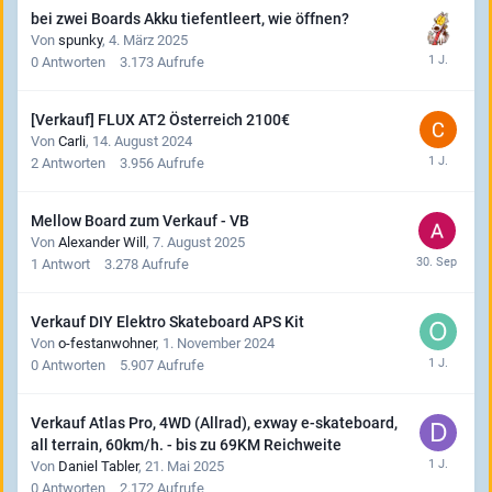
bei zwei Boards Akku tiefentleert, wie öffnen?
Von
spunky
,
4. März 2025
0
Antworten
3.173
Aufrufe
[Verkauf] FLUX AT2 Österreich 2100€
Von
Carli
,
14. August 2024
2
Antworten
3.956
Aufrufe
Mellow Board zum Verkauf - VB
Von
Alexander Will
,
7. August 2025
1
Antwort
3.278
Aufrufe
Verkauf DIY Elektro Skateboard APS Kit
Von
o-festanwohner
,
1. November 2024
0
Antworten
5.907
Aufrufe
Verkauf Atlas Pro, 4WD (Allrad), exway e-skateboard,
all terrain, 60km/h. - bis zu 69KM Reichweite
Von
Daniel Tabler
,
21. Mai 2025
0
Antworten
2.172
Aufrufe