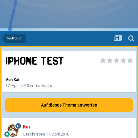
Testforum
iPhone Test
Von
Kai
17. April 2010
in
Testforum
Auf dieses Thema antworten
Kai
Geschrieben
17. April 2010