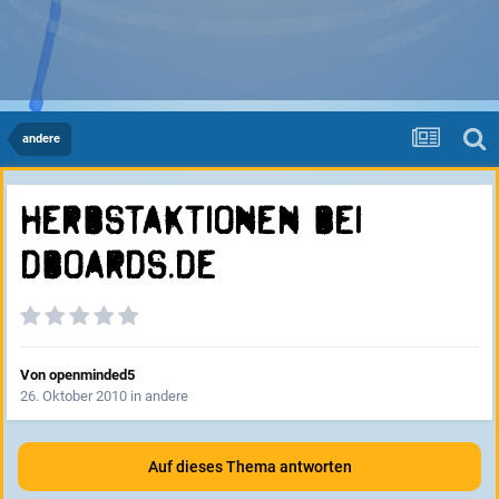
andere
Herbstaktionen bei
dboards.de
Von
openminded5
26. Oktober 2010
in
andere
Auf dieses Thema antworten