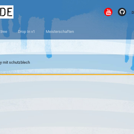
.de
D
ktree
Drop In v1
Meisterschaften
y mit schutzblech