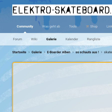
elektro-skateboard
Community
Was geht ab
Tools
Shop
Lin
Forum
Wiki
Galerie
Kalender
Rangliste
Startseite
Galerie
E-Boarder Alben
so schauts aus !
skate