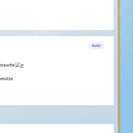
Autor
t brauche
benutze.