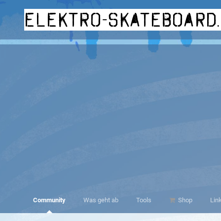
elektro-skateboard
Community
Was geht ab
Tools
Shop
Lin