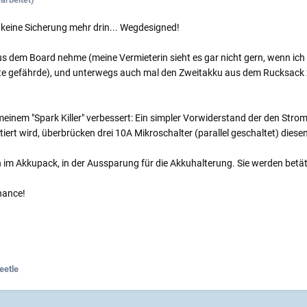
 keine Sicherung mehr drin... Wegdesigned!
us dem Board nehme (meine Vermieterin sieht es gar nicht gern, wenn ic
ete gefährde), und unterwegs auch mal den Zweitakku aus dem Rucksack z
meinem "Spark Killer" verbessert: Ein simpler Vorwiderstand der den Str
rt wird, überbrücken drei 10A Mikroschalter (parallel geschaltet) dies
rn im Akkupack, in der Aussparung für die Akkuhalterung. Sie werden bet
hance!
eetle