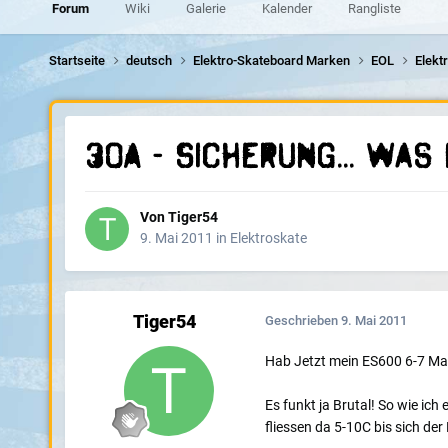
Forum
Wiki
Galerie
Kalender
Rangliste
Startseite
deutsch
Elektro-Skateboard Marken
EOL
Elekt
30A - Sicherung... Was
Von
Tiger54
9. Mai 2011
in
Elektroskate
Tiger54
Geschrieben
9. Mai 2011
Hab Jetzt mein ES600 6-7 Mal 
Es funkt ja Brutal! So wie ich
fliessen da 5-10C bis sich de