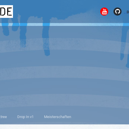
.de
D
ktree
Drop In v1
Meisterschaften