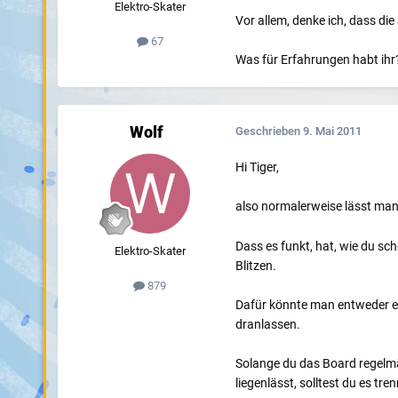
Elektro-Skater
Vor allem, denke ich, dass di
67
Was für Erfahrungen habt ihr
Wolf
Geschrieben
9. Mai 2011
Hi Tiger,
also normalerweise lässt man 
Dass es funkt, hat, wie du sc
Elektro-Skater
Blitzen.
879
Dafür könnte man entweder ei
dranlassen.
Solange du das Board regelmäs
liegenlässt, solltest du es tr