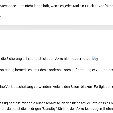
e Steckdose auch nicht lange hält, wenn es jedes Mal ein Stuck davon "schm
?
die Sicherung drin.. und steckt den Akku nicht dauernd ab.
hon richtig bemerktest, mit den Kondensatoren auf dem Regler zu tun. Dies
ne Vorladeschaltung verwenden, welche den Strom bis zum Fertigladen d
sig benutzt, zieht die ausgeschaltete Platine nicht soviel Saft, dass es
ennen, da sonst die niedrigen "Standby"-Ströme den Akku leersaugen (tiefen