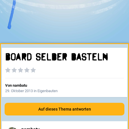
Board selber basteln
Von
nambatu
29. Oktober 2013
in
Eigenbauten
Auf dieses Thema antworten