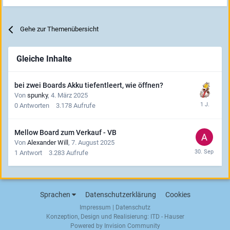
Gehe zur Themenübersicht
Gleiche Inhalte
bei zwei Boards Akku tiefentleert, wie öffnen?
Von
spunky
,
4. März 2025
0
Antworten
3.178
Aufrufe
Mellow Board zum Verkauf - VB
Von
Alexander Will
,
7. August 2025
1
Antwort
3.283
Aufrufe
Sprachen
Datenschutzerklärung
Cookies
Impressum
|
Datenschutz
Konzeption, Design und Realisierung:
ITD - Hauser
Powered by Invision Community