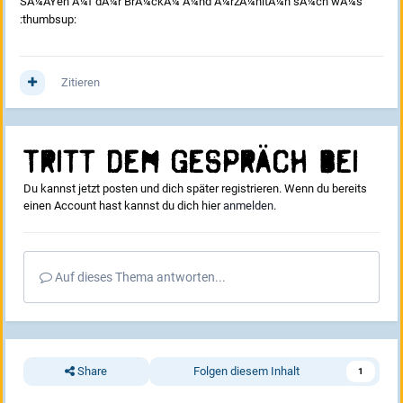
SÃ¼ÃŸen Ã¼f dÃ¼r BrÃ¼ckÃ¼ Ã¼nd Ã¼rzÃ¼hltÃ¼n sÃ¼ch wÃ¼s
:thumbsup:
Zitieren
Tritt dem Gespräch bei
Du kannst jetzt posten und dich später registrieren. Wenn du bereits
einen Account hast kannst du dich hier
anmelden
.
Auf dieses Thema antworten...
Share
Folgen diesem Inhalt
1