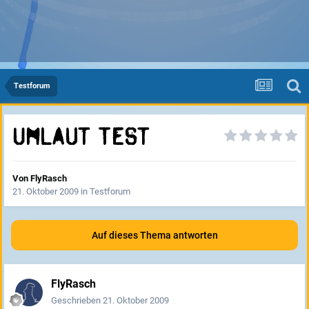
Testforum
Umlaut Test
Von
FlyRasch
21. Oktober 2009
in
Testforum
Auf dieses Thema antworten
FlyRasch
Geschrieben
21. Oktober 2009