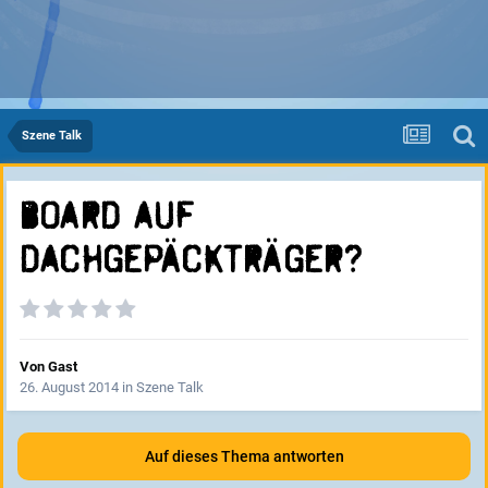
Szene Talk
Board auf
Dachgepäckträger?
Von Gast
26. August 2014
in
Szene Talk
Auf dieses Thema antworten