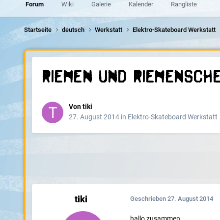
Forum
Wiki
Galerie
Kalender
Rangliste
Startseite
deutsch
Werkstatt
Elektro-Skateboard Werkstatt
riemen und riemensche
Von
tiki
27. August 2014
in
Elektro-Skateboard Werkstatt
tiki
Geschrieben
27. August 2014
hallo zusammen.