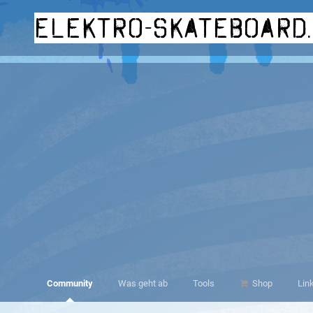
elektro-skateboard
Community
Was geht ab
Tools
Shop
Lin