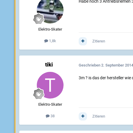
Habe noch 3 Antriebsriemen 3m
Elektro-Skater
1,8k
Zitieren
tiki
Geschrieben
2. September 201
3m ? is das der hersteller wi
Elektro-Skater
38
Zitieren