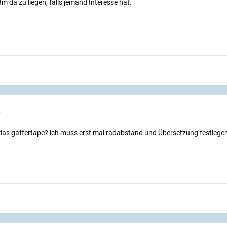
 da zu liegen, falls jemand Interesse hat.
4
e das gaffertape? ich muss erst mal radabstand und Übersetzung festlege