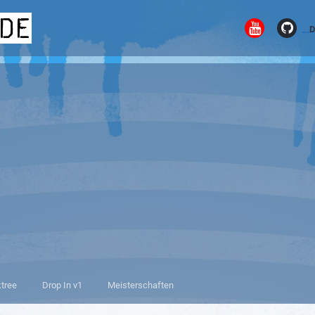
.de
D
ktree
Drop In v1
Meisterschaften