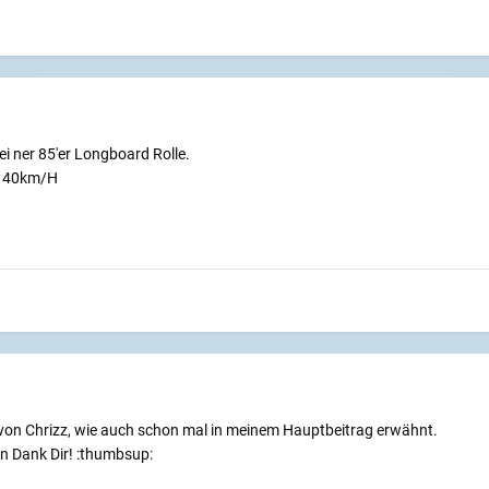
ei ner 85'er Longboard Rolle.
pp 40km/H
h von Chrizz, wie auch schon mal in meinem Hauptbeitrag erwähnt.
en Dank Dir! :thumbsup: