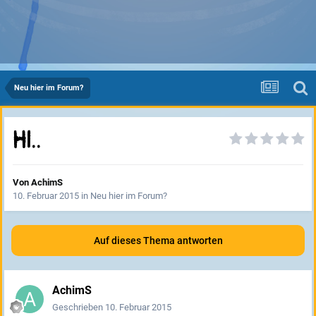
Neu hier im Forum?
Hi..
Von
AchimS
10. Februar 2015
in
Neu hier im Forum?
Auf dieses Thema antworten
AchimS
Geschrieben
10. Februar 2015