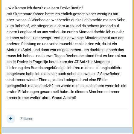
..wie komm ich dazu? zu einem EvolveBustin?
mit Skateboard fahren hatte ich ehrlich gesagt bisher wenig zu tun
aber.. vor ca. 3 Wochen es war bereits dunkel ich brachte meinen Sohn
zum Bahnhof, wir stiegen aus dem Auto und da schoss jemand auf
einem Longboard an uns vorbei.. im ersten Moment dachte ich nur der
ist aber schnell unterwegs.. erst als er wenige Minuten erneut aus der
anderen Richtung an uns vorbeirauschte realisierten wir, da ist ein
Motor im Spiel.. und dann war es geschehen.. ich dachte nur noch das
muss ich haben.. nach zwei Tagen Recherche stand fest es kommt nur
ein
Evolve
in Frage..tja heute kam der AT Satz für Morgen ist
Lieferung des Boards angekündigt.. ich freu mich es ist unglaublich..
eingelesen habe ich mich hier auch schon ein wenig.. 2 Schwächen
sind immer wieder Thema, lautes Ladegerät und eine FB die
gelegentlich mal aussetzt*? Ich werde mich dazu äussern wenn ich die
ersten Erfahrungen gesammelt habe.. In diesem Sinn immer immer
immer immer weiterfahrn.. Gruss AchimS
Zitieren