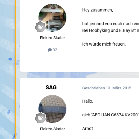
Hey zusammen,
hat jemand von euch noch ei
Bei Hobbyking und E.Bay ist n
Elektro-Skater
Ich würde mich freuen.
92
SAG
Geschrieben
13. März 2015
Hallo,
gieb "AEOLIAN C6374 KV200" be
Arndt
Elektro-Skater