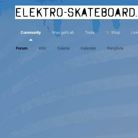
elektro-skateboard
Community
Was geht ab
Tools
Shop
Lin
Forum
Wiki
Galerie
Kalender
Rangliste