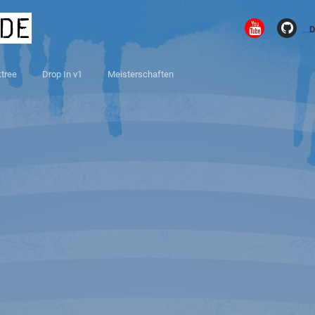
.de
D
ktree
Drop In v1
Meisterschaften