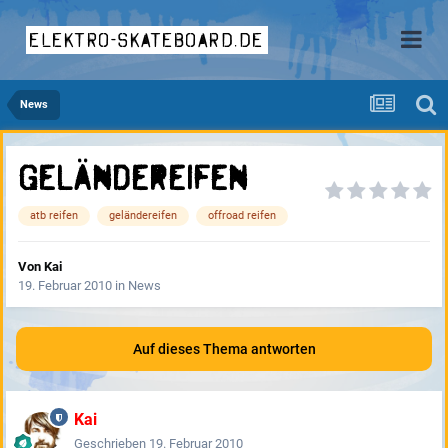
elektro-skateboard.de
News
Geländereifen
atb reifen
geländereifen
offroad reifen
Von
Kai
19. Februar 2010
in
News
Auf dieses Thema antworten
Kai
Geschrieben
19. Februar 2010