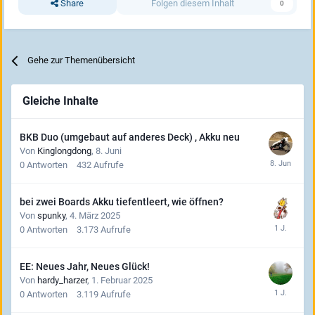
Share
Folgen diesem Inhalt
0
Gehe zur Themenübersicht
Gleiche Inhalte
BKB Duo (umgebaut auf anderes Deck) , Akku neu
Von
Kinglongdong
,
8. Juni
0
Antworten
432
Aufrufe
bei zwei Boards Akku tiefentleert, wie öffnen?
Von
spunky
,
4. März 2025
0
Antworten
3.173
Aufrufe
EE: Neues Jahr, Neues Glück!
Von
hardy_harzer
,
1. Februar 2025
0
Antworten
3.119
Aufrufe