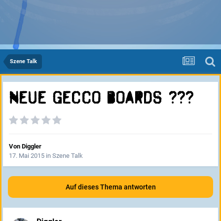
Szene Talk
Neue Gecco Boards ???
Von
Diggler
17. Mai 2015
in
Szene Talk
Auf dieses Thema antworten