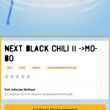
Next Black Chili II ->Mo-
Bo
lipo
mod
speed
unterbodenbeleuchtung
Von
JohnJay McKaye
27. Februar 2010
in
Elektro-Skateboard Werkstatt
Auf dieses Thema antworten