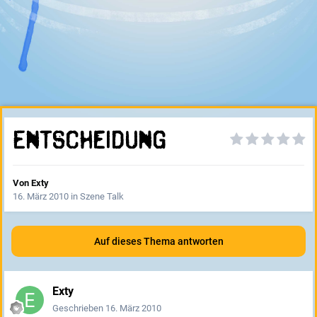
Entscheidung
Von
Exty
16. März 2010
in
Szene Talk
Auf dieses Thema antworten
Exty
Geschrieben
16. März 2010