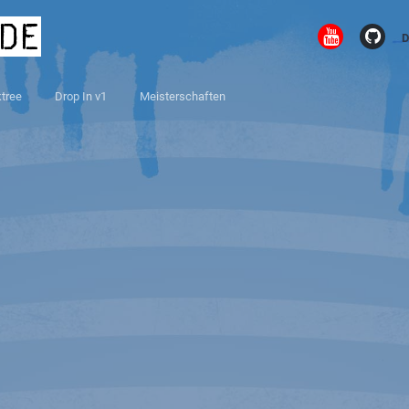
.de
D
ktree
Drop In v1
Meisterschaften