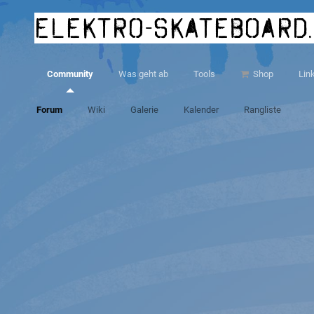
elektro-skateboard
Community
Was geht ab
Tools
Shop
Lin
Forum
Wiki
Galerie
Kalender
Rangliste