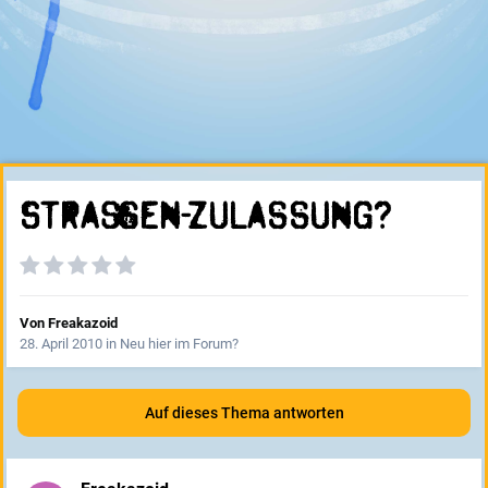
Straßen-Zulassung?
Von
Freakazoid
28. April 2010
in
Neu hier im Forum?
Auf dieses Thema antworten