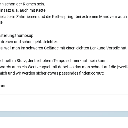
ann schon der Riemen sein.
nsatz u.a. auch mit Kette.
iel als ein Zahnriemen und die Kette springt bei extremen Manövern auch
ibt.
nstellung:thumbsup:
 drehen und schon gehts leichter.
, weil man im schweren Gelände mit einer leichten Lenkung Vorteile hat,
schnell im Sturz, der bei hohem Tempo schmerzhaft sein kann.
oards auch ein Werkzeugset mit dabei, so das man schnell auf die jeweil
n mich und wir werden sicher etwas passendes finden:cornut:
land