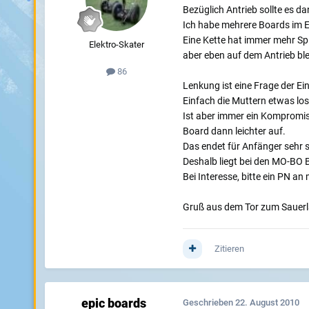
Bezüglich Antrieb sollte es d
Ich habe mehrere Boards im Ei
Eine Kette hat immer mehr Sp
Elektro-Skater
aber eben auf dem Antrieb ble
86
Lenkung ist eine Frage der Ei
Einfach die Muttern etwas los
Ist aber immer ein Kompromiss
Board dann leichter auf.
Das endet für Anfänger sehr 
Deshalb liegt bei den MO-BO B
Bei Interesse, bitte ein PN a
Gruß aus dem Tor zum Sauer
Zitieren
epic boards
Geschrieben
22. August 2010