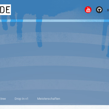
.de
D
ktree
Drop In v1
Meisterschaften