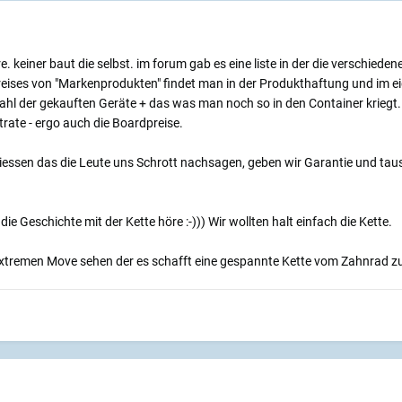
re. keiner baut die selbst. im forum gab es eine liste in der die verschied
reises von "Markenprodukten" findet man in der Produkthaftung und im ei
nzahl der gekauften Geräte + das was man noch so in den Container krieg
trate - ergo auch die Boardpreise.
essen das die Leute uns Schrott nachsagen, geben wir Garantie und tau
 die Geschichte mit der Kette höre :-))) Wir wollten halt einfach die Kette.
xtremen Move sehen der es schafft eine gespannte Kette vom Zahnrad zu