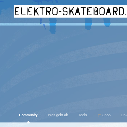
elektro-skateboard
Community
Was geht ab
Tools
Shop
Lin