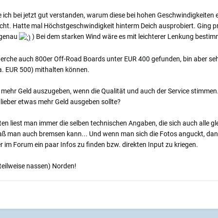
ich bei jetzt gut verstanden, warum diese bei hohen Geschwindigkeiten eher 
. Hatte mal Höchstgeschwindigkeit hinterm Deich ausprobiert. Ging prima
o genau
) Bei dem starken Wind wäre es mit leichterer Lenkung bestim
herche auch 800er Off-Road Boards unter EUR 400 gefunden, bin aber sehr 
a. EUR 500) mithalten können.
 mehr Geld auszugeben, wenn die Qualität und auch der Service stimmen. 
 lieber etwas mehr Geld ausgeben sollte?
n liest man immer die selben technischen Angaben, die sich auch alle gl
ß man auch bremsen kann... Und wenn man sich die Fotos anguckt, dann s
r im Forum ein paar Infos zu finden bzw. direkten Input zu kriegen.
eilweise nassen) Norden!