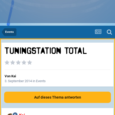
Events
TuningStation Total
Von
Kai
3. September 2014
in
Events
Auf dieses Thema antworten