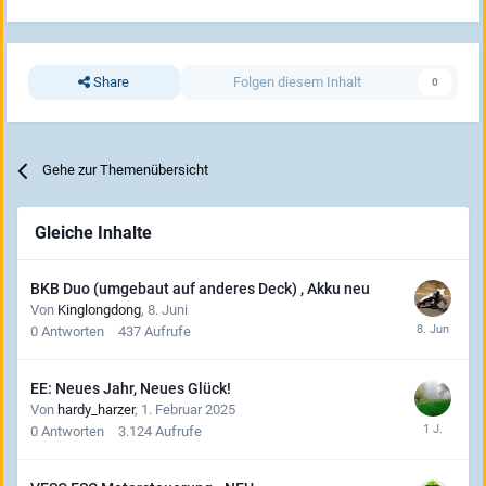
Share
Folgen diesem Inhalt
0
Gehe zur Themenübersicht
Gleiche Inhalte
BKB Duo (umgebaut auf anderes Deck) , Akku neu
Von
Kinglongdong
,
8. Juni
0
Antworten
437
Aufrufe
EE: Neues Jahr, Neues Glück!
Von
hardy_harzer
,
1. Februar 2025
0
Antworten
3.124
Aufrufe