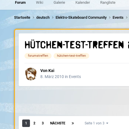
Forum
Wiki
Galerie
Kalender
Rangliste
Startseite
deutsch
Elektro-Skateboard Community
Events
Hütchen-Test-Treffen 
forumstreffen
hütchen-test-treffen
Von
Kai
8. März 2010
in
Events
1
2
3
NÄCHSTE
Seite 1 von 3