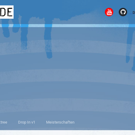
.de
D
ktree
Drop In v1
Meisterschaften