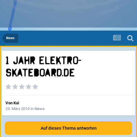
News
1 Jahr Elektro-
Skateboard.de
Von
Kai
25. März 2010
in
News
Auf dieses Thema antworten