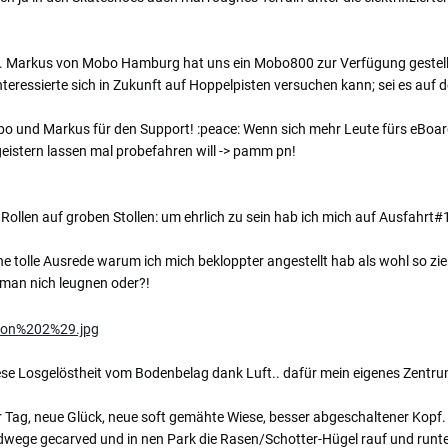
.. Markus von Mobo Hamburg hat uns ein Mobo800 zur Verfügung gestellt 
teressierte sich in Zukunft auf Hoppelpisten versuchen kann; sei es auf
o und Markus für den Support! :peace: Wenn sich mehr Leute fürs eBoarden
istern lassen mal probefahren will -> pamm pn!
Rollen auf groben Stollen: um ehrlich zu sein hab ich mich auf Ausfahrt
ne tolle Ausrede warum ich mich bekloppter angestellt hab als wohl so zie
man nich leugnen oder?!
ese Losgelöstheit vom Bodenbelag dank Luft.. dafür mein eigenes Zentrum
r Tag, neue Glück, neue soft gemähte Wiese, besser abgeschaltener Kopf.
ege gecarved und in nen Park die Rasen/Schotter-Hügel rauf und runter