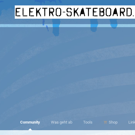
elektro-skateboard
Community
Was geht ab
Tools
Shop
Lin