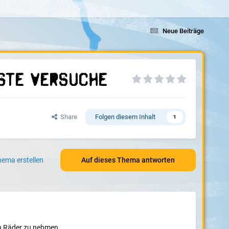
Neue Beiträge
rste Versuche
Share
Folgen diesem Inhalt
1
ema erstellen
Auf dieses Thema antworten
ten Räder zu nehmen..