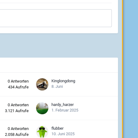
Kinglongdong
0
Antworten
8. Juni
434
Aufrufe
hardy_harzer
0
Antworten
1. Februar 2025
3.121
Aufrufe
flubber
0
Antworten
10. Juni 2025
2.058
Aufrufe