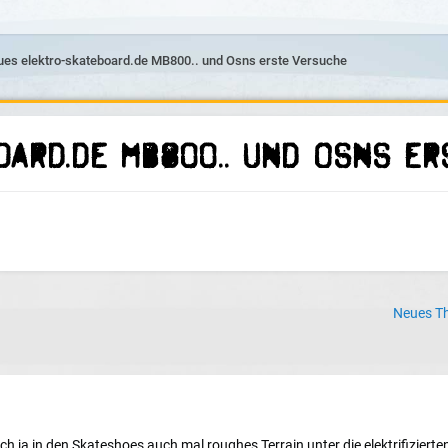
es elektro-skateboard.de MB800.. und Osns erste Versuche
oard.de MB800.. und Osns e
Neues Th
ich ja in den Skateshoes auch mal roughes Terrain unter die elektrifizier