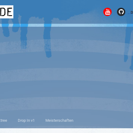
.de
D
ktree
Drop In v1
Meisterschaften