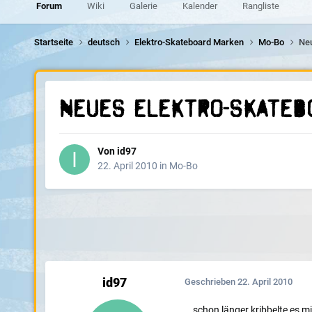
Forum
Wiki
Galerie
Kalender
Rangliste
Startseite
deutsch
Elektro-Skateboard Marken
Mo-Bo
Neu
Neues elektro-skateb
Von
id97
22. April 2010
in
Mo-Bo
id97
Geschrieben
22. April 2010
...schon länger kribbelte es m