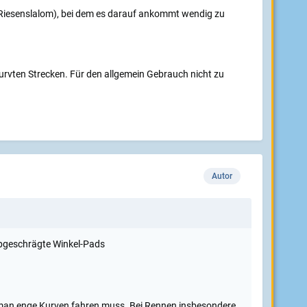
 Riesenslalom), bei dem es darauf ankommt wendig zu
urvten Strecken. Für den allgemein Gebrauch nicht zu
Autor
abgeschrägte Winkel-Pads
o man enge Kurven fahren muss. Bei Rennen insbesondere