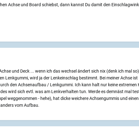
chen Achse und Board schiebst, dann kannst Du damit den Einschlagwin
chse und Deck ... wenn ich das wechsel ändert sich nix (denk ich mal so)
den Lenkgummi, wird ja der Lenkeinschlag bestimmt. Bei meiner Achse ist 
durch den Achsenaufbau / Lenkgummi. Ich kann halt nur keine extremen 
es wird sich evtl. was am Lenkverhalten tun. Werde es demnäst mal tes
mpel weggenommen - hehe), hat dicke weichere Achsengummis und einen r
h anders vom Aufbau.