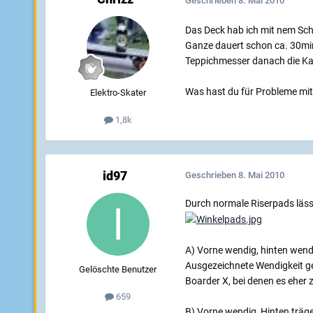
Geschrieben
8. Mai 2010
Das Deck hab ich mit nem Schw
Ganze dauert schon ca. 30min
Teppichmesser danach die Kant
Was hast du für Probleme mit
Elektro-Skater
1,8k
id97
Geschrieben
8. Mai 2010
Durch normale Riserpads läss
A) Vorne wendig, hinten wend
Ausgezeichnete Wendigkeit ge
Gelöschte Benutzer
Boarder X, bei denen es eher
659
B) Vorne wendig, Hinten träge