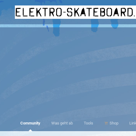
elektro-skateboard
Community
Was geht ab
Tools
Shop
Lin