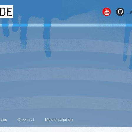
.de
D
ktree
Drop In v1
Meisterschaften