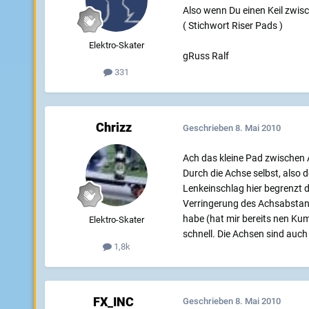
Also wenn Du einen Keil zwis
( Stichwort Riser Pads )
Elektro-Skater
gRuss Ralf
331
Chrizz
Geschrieben
8. Mai 2010
Ach das kleine Pad zwischen A
Durch die Achse selbst, also 
Lenkeinschlag hier begrenzt 
Verringerung des Achsabstand
habe (hat mir bereits nen Ku
Elektro-Skater
schnell. Die Achsen sind auc
1,8k
FX_INC
Geschrieben
8. Mai 2010