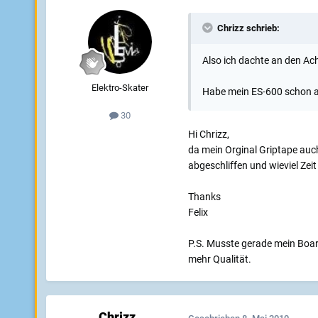
Chrizz schrieb:
Also ich dachte an den Ac
Elektro-Skater
Habe mein ES-600 schon ab
30
Hi Chrizz,
da mein Orginal Griptape auc
abgeschliffen und wieviel Zei
Thanks
Felix
P.S. Musste gerade mein Board
mehr Qualität.
Chrizz