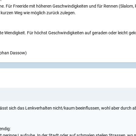
he. Für Freeride mit höheren Geschwindigkeiten und für Rennen (Slalom,
 kurzen Weg wie möglich zurück zulegen.
e Wendigkeit. Für höchst Geschwindigkeiten auf geraden oder leicht gek
ephan Dassow)
ässt sich das Lenkverhalten nicht/kaum beeinflussen, wohl aber durch 
endig:
 geringe Laufruhe. In der Stadt oder auf schmalen steilen Strassen, w