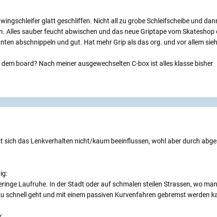
ingschleifer glatt geschliffen. Nicht all zu grobe Schleifscheibe und dann
. Alles sauber feucht abwischen und das neue Griptape vom Skateshop dr
en abschnippeln und gut. Hat mehr Grip als das org. und vor allem sieht
 dem board? Nach meiner ausgewechselten C-box ist alles klasse bisher
t sich das Lenkverhalten nicht/kaum beeinflussen, wohl aber durch abg
ig:
ringe Laufruhe. In der Stadt oder auf schmalen steilen Strassen, wo ma
 zu schnell geht und mit einem passiven Kurvenfahren gebremst werden k
: