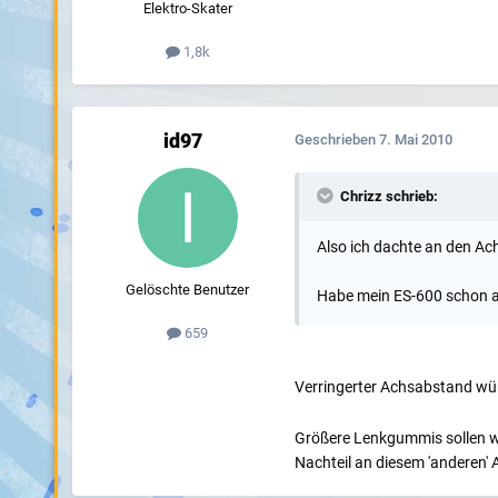
Elektro-Skater
1,8k
id97
Geschrieben
7. Mai 2010
Chrizz schrieb:
Also ich dachte an den Ac
Gelöschte Benutzer
Habe mein ES-600 schon ab
659
Verringerter Achsabstand würd
Größere Lenkgummis sollen wa
Nachteil an diesem 'anderen' 