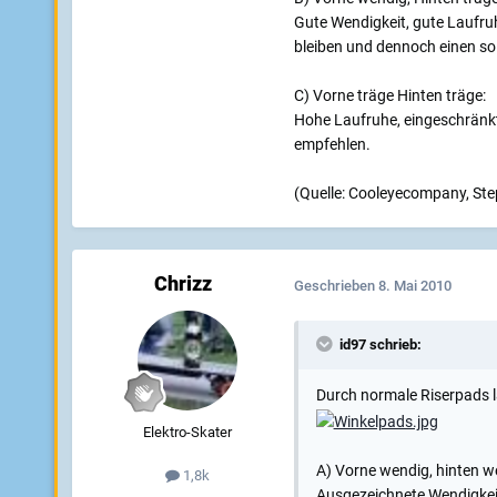
Gute Wendigkeit, gute Laufru
bleiben und dennoch einen so
C) Vorne träge Hinten träge:
Hohe Laufruhe, eingeschränkt
empfehlen.
(Quelle: Cooleyecompany, St
Chrizz
Geschrieben
8. Mai 2010
id97 schrieb:
Durch normale Riserpads l
Elektro-Skater
A) Vorne wendig, hinten w
1,8k
Ausgezeichnete Wendigkeit