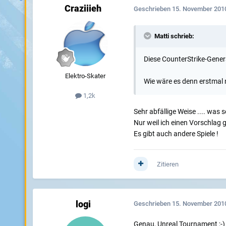
Craziiieh
Geschrieben
15. November 201
Matti schrieb:
Diese CounterStrike-Genera
Elektro-Skater
Wie wäre es denn erstmal
1,2k
Sehr abfällige Weise .... was s
Nur weil ich einen Vorschlag g
Es gibt auch andere Spiele !
Zitieren
logi
Geschrieben
15. November 201
Genau, Unreal Tournament ;-)