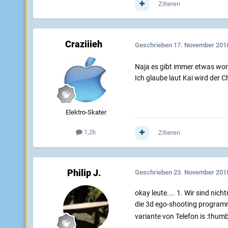
Zitieren
Craziiieh
Geschrieben
17. November 201
Naja es gibt immer etwas wor
Ich glaube laut Kai wird der C
Elektro-Skater
1,2k
Zitieren
Philip J.
Geschrieben
23. November 201
okay leute.... 1. Wir sind nic
die 3d ego-shooting programm
variante von Telefon is :thumb