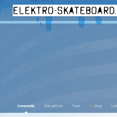
elektro-skateboard
Community
Was geht ab
Tools
Shop
Lin