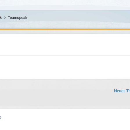
lk
Teamspeak
Neues Th
0