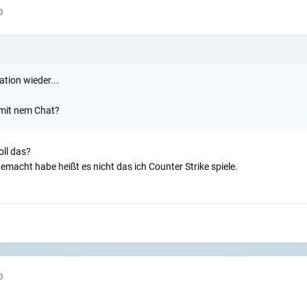
0
tion wieder...
 mit nem Chat?
oll das?
emacht habe heißt es nicht das ich Counter Strike spiele.
0