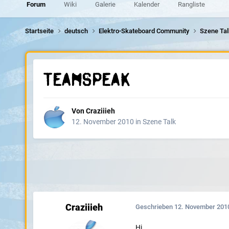
Forum
Wiki
Galerie
Kalender
Rangliste
Startseite
deutsch
Elektro-Skateboard Community
Szene Ta
Teamspeak
Von
Craziiieh
12. November 2010
in
Szene Talk
Craziiieh
Geschrieben
12. November 201
Hi,