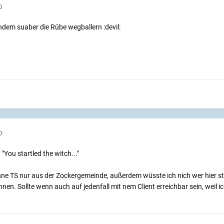
0
em suaber die Rübe wegballern :devil:
0
You startled the witch..."
enne TS nur aus der Zockergemeinde, außerdem wüsste ich nich wer hier s
en. Sollte wenn auch auf jedenfall mit nem Client erreichbar sein, weil 