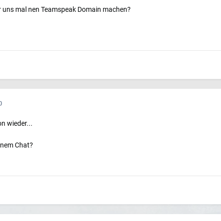
ir uns mal nen Teamspeak Domain machen?
0
n wieder...
t nem Chat?