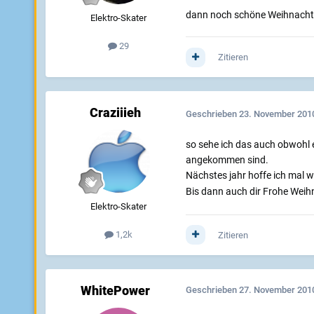
dann noch schöne Weihnach
Elektro-Skater
29
Zitieren
Craziiieh
Geschrieben
23. November 201
so sehe ich das auch obwohl e
angekommen sind.
Nächstes jahr hoffe ich mal w
Bis dann auch dir Frohe Wei
Elektro-Skater
1,2k
Zitieren
WhitePower
Geschrieben
27. November 201