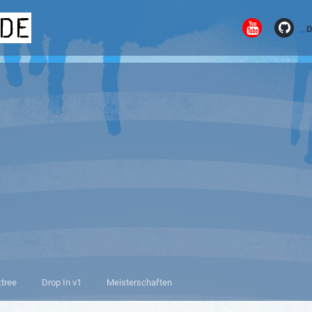
.de
D
ktree
Drop In v1
Meisterschaften