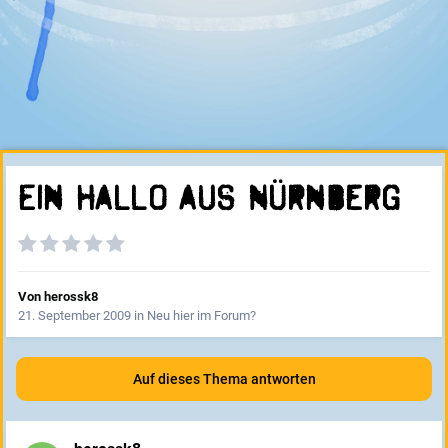
Ein Hallo aus Nürnberg
Von
herossk8
21. September 2009
in
Neu hier im Forum?
Auf dieses Thema antworten