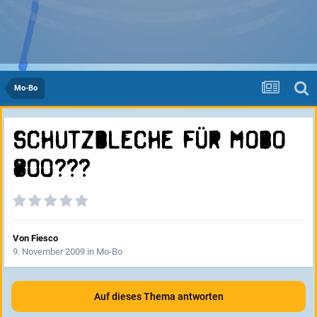
Mo-Bo
Schutzbleche für Mobo
800???
Von
Fiesco
9. November 2009
in
Mo-Bo
Auf dieses Thema antworten