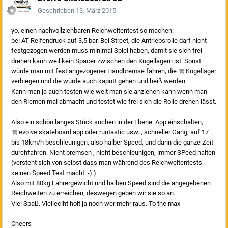
Geschrieben
13. März 2015
yo, einen nachvollziehbaren Reichweitentest so machen:
bei AT Reifendruck auf 3,5 bar. Bei Street, die Antriebsrolle darf nicht
festgezogen werden muss minimal Spiel haben, damit sie sich frei
drehen kann weil kein Spacer zwischen den Kugellagern ist. Sonst
würde man mit fest angezogener Handbremse fahren, die
Kugellager
verbiegen und die würde auch kaputt gehen und heiß werden.
Kann man ja auch testen wie weit man sie anziehen kann wenn man
den Riemen mal abmacht und testet wie frei sich die Rolle drehen lässt.
Also ein schön langes Stück suchen in der Ebene. App einschalten,
evolve
skateboard app oder runtastic usw. , schneller Gang, auf 17
bis 18km/h beschleunigen, also halber Speed, und dann die ganze Zeit
durchfahren. Nicht bremsen , nicht beschleunigen, immer SPeed halten
(versteht sich von selbst dass man während des Reichweitentests
keinen Speed Test macht :-) )
Also mit 80kg Fahrergewicht und halben Speed sind die angegebenen
Reichweiten zu erreichen, deswegen geben wir sie so an.
Viel Spaß. Vielleciht holt ja noch wer mehr raus. To the max
Cheers