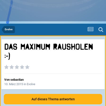
Evolve
Das Maximum rausholen
:-)
Von
sebastian
10. März 2015
in
Evolve
Auf dieses Thema antworten