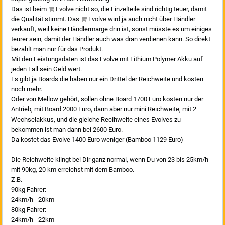
Das ist beim
Evolve
nicht so, die Einzelteile sind richtig teuer, damit
die Qualität stimmt. Das
Evolve
wird ja auch nicht über Händler
verkauft, weil keine Händlermarge drin ist, sonst müsste es um einiges
teurer sein, damit der Händler auch was dran verdienen kann. So direkt
bezahlt man nur für das Produkt.
Mit den Leistungsdaten ist das Evolve mit Lithium Polymer Akku auf
jeden Fall sein Geld wert.
Es gibt ja Boards die haben nur ein Drittel der Reichweite und kosten
noch mehr.
Oder von Mellow gehört, sollen ohne Board 1700 Euro kosten nur der
Antrieb, mit Board 2000 Euro, dann aber nur mini Reichweite, mit 2
Wechselakkus, und die gleiche Recihweite eines Evolves zu
bekommen ist man dann bei 2600 Euro.
Da kostet das Evolve 1400 Euro weniger (Bamboo 1129 Euro)
Die Reichweite klingt bei Dir ganz normal, wenn Du von 23 bis 25km/h
mit 90kg, 20 km erreichst mit dem Bamboo.
Z.B.
90kg Fahrer:
24km/h - 20km
80kg Fahrer:
24km/h - 22km