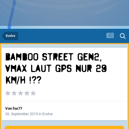
Evolve
Bamboo Street Gen2,
Vmax laut GPS nur 29
km/h !??
Von
fox77
26. September 2015
in
Evolve