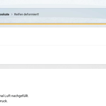
roskate
Reifen deformiert!
al Luft nachgefüllt.
Druck.