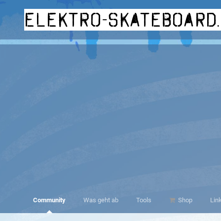
elektro-skateboard
Community
Was geht ab
Tools
Shop
Lin