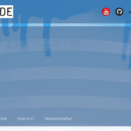
.de
D
ktree
Drop In v1
Meisterschaften