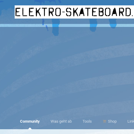
elektro-skateboard
Community
Was geht ab
Tools
Shop
Lin