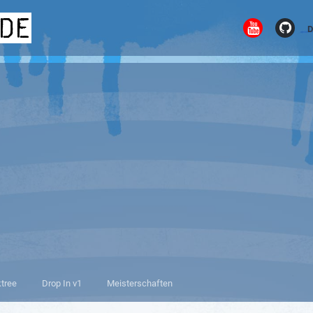
.de
D
ktree
Drop In v1
Meisterschaften