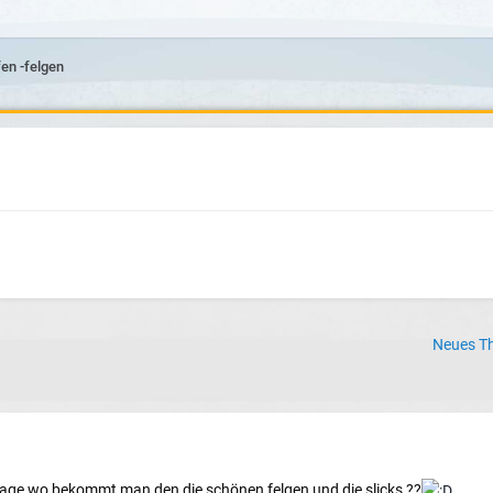
fen -felgen
Neues Th
frage wo bekommt man den die schönen felgen und die slicks ??