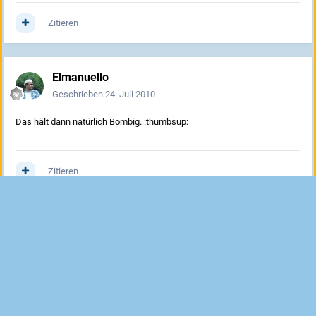
Zitieren
Elmanuello
Geschrieben
24. Juli 2010
Das hält dann natürlich Bombig. :thumbsup:
Zitieren
Tritt dem Gespräch bei
Du kannst jetzt posten und dich später registrieren. Wenn du bereits
einen Account hast kannst du dich hier
anmelden
.