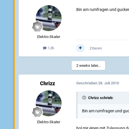
Bin am rumfragen und gucken.
Elektro-Skater
1,8k
Zitieren
2 weeks later...
Chrizz
Geschrieben
28. Juli 2010
Chrizz schrieb:
Bin am rumfragen und guck
Elektro-Skater
hol mir einen mit Zulassung d