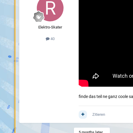
Elektro-Skater
40
finde das teil ne ganz coole s
Zitieren
5 months later...