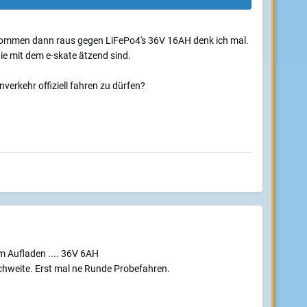
us kommen dann raus gegen LiFePo4's 36V 16AH denk ich mal.
ie mit dem e-skate ätzend sind.
erkehr offiziell fahren zu dürfen?
am Aufladen .... 36V 6AH
hweite. Erst mal ne Runde Probefahren.