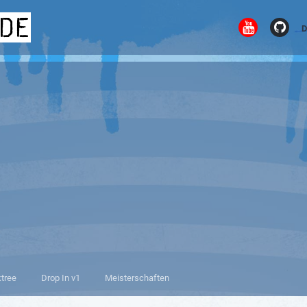
.de
D
ktree
Drop In v1
Meisterschaften