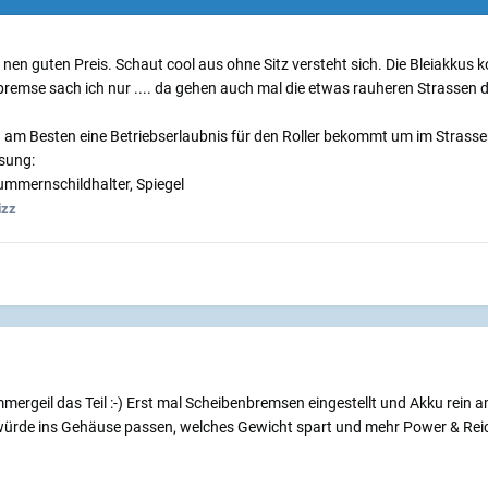
r nen guten Preis. Schaut cool aus ohne Sitz versteht sich. Die Bleiakk
emse sach ich nur .... da gehen auch mal die etwas rauheren Strassen d
am Besten eine Betriebserlaubnis für den Roller bekommt um im Strassenv
asung:
Nummernschildhalter, Spiegel
izz
mmergeil das Teil :-) Erst mal Scheibenbremsen eingestellt und Akku rein 
ürde ins Gehäuse passen, welches Gewicht spart und mehr Power & Reic