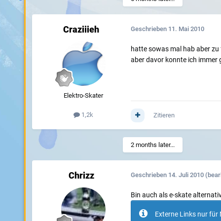
Craziiieh
Geschrieben
11. Mai 2010
hatte sowas mal hab aber zu f
aber davor konnte ich immer g
Elektro-Skater
1,2k
Zitieren
2 months later...
Chrizz
Geschrieben
14. Juli 2010
(bear
Bin auch als e-skate alternativ
Externe Links nur für 