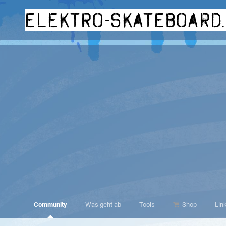
elektro-skateboard
Community
Was geht ab
Tools
Shop
Lin