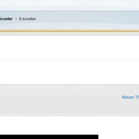
Scooter
E scooter
Neues Th