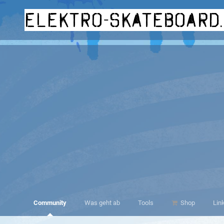
elektro-skateboard
Community
Was geht ab
Tools
Shop
Lin