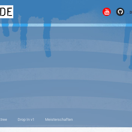
.de
D
ktree
Drop In v1
Meisterschaften