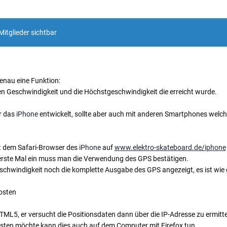
Mitglieder sichtbar
genau eine Funktion:
 Geschwindigkeit und die Höchstgeschwindigkeit die erreicht wurde.
r das
iPhone
entwickelt, sollte aber auch mit anderen Smartphones wel
t dem Safari-Browser des
iPhone
auf
www.elektro-skateboard.de/iphone
erste Mal ein muss man die Verwendung des GPS bestätigen.
hwindigkeit noch die komplette Ausgabe des GPS angezeigt, es ist wie 
osten
ML5, er versucht die Positionsdaten dann über die IP-Adresse zu ermitte
esten möchte kann dies auch auf dem Computer mit Firefox tun.