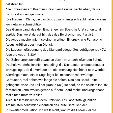
gefahren bin.
Alle Schrauben am Board mußte ich erst einmal nachziehen, da sie
nicht fest angezogen waren.
(Die Frauen in China, die das Ding zusammengeschraubt haben, waren
wohl etwas schmächtig:-)
Das Gummiband, das den Empfänger am Board hält, ist schon total
spröde. Das weist darauf hin, das das Bord schon recht alt ist.
Die Accus machen nicht so einen wertigen Eindruck, wie Panasonic
Accus, erfüllen aber ihren Dienst.
Die Ladeschlußspannung des Standardladegerätes beträgt genau 40V.
Also pro Accu 13,33V.
Der Zahnriemen schleift etwas an dem ihm umschließenden Schutz.
Deshalb verstehe ich nicht unbedingt die Diskussion um superduuper
Kugellager
, da die Verluste am Riehmen ungleich höher sein werden.
Allerdings macht ein
Kugellager
bei mir schon merkwürdige
Geräusche, mal sehen wie lange die halten. Das das Board keine
gebogene Nose und Tail hat (Danke Kai!) ist doof, da ich so nicht intuitiv
feststellen kann, wo ich gerade auf dem Board stehe, und Angst habe
mal hinten runter zu fallen.
Alles in allem bin ich bei dem Preis von 178€ aber total glücklich.
Am meisten nervt mich eigentlich das laute Geräusch der
Pulsweitenmodulation. Ich weiß nicht, warum die Entwickler die