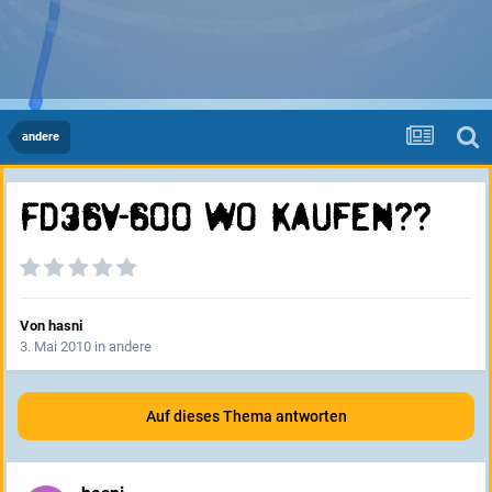
andere
FD36V-600 wo kaufen??
Von
hasni
3. Mai 2010
in
andere
Auf dieses Thema antworten