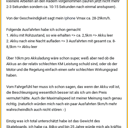
kleinere Arbeiten an den Rädern vorgenommen (laufen jetzt nicht mehr
2-3 Sekunden sondern ca. 10-15 Sekunden nach einmal anstupsen).
Von der Geschwindigkeit sagt mein
Iphone
Vmax ca. 28-29km/h.
Folgende Ausfahrten habe ich schon gemacht
1. Akku mit Rohzustand, so wie erhalten => ca. 2,5km => Akku leer
2. Akku nach eine Nacht aufladen => 3 Ausfahrten mit gesamt ca. 8-
8,5km => Akku leer
Über 10km pro Akkuladung wäre schon super, weiß aber ned ob die
Akkus an der relativ schlechten KM Leistung schuld sind, oder ob der
Motor und die Regelung einfach einen sehr schlechten Wirkungsgrad
haben.
Vom Fahrgefühl her muss ich schon sagen, das wenn der Akku voll ist,
die Beschleunigung wesentlich besser ist als ich um den Preis
vermutet hätte. Auch der Maximalspeed ist meiner Meinung nach genau
richtig. (naturlich würden mich nach ein paar Ausfahrten 5km/h mehr
wahrscheindlich auch nicht stören :-)
Einzig was ich total unterschätzt habe ist das Gewicht des
Skateboards, ich habe ca. 84kg und bin 25 Jahre würde mich als kräftig