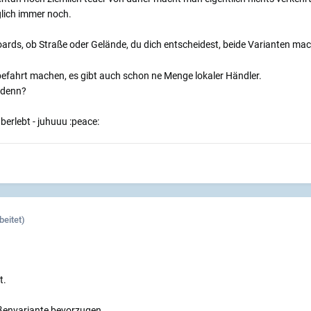
lich immer noch.
oards, ob Straße oder Gelände, du dich entscheidest, beide Varianten ma
obefahrt machen, es gibt auch schon ne Menge lokaler Händler.
 denn?
berlebt - juhuuu :peace:
beitet)
t.
ßenvariante bevorzugen.