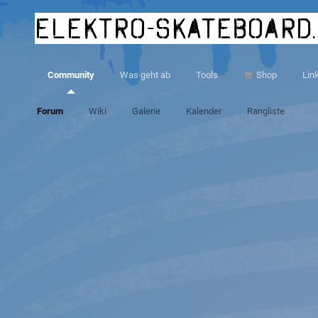
elektro-skateboard
Community
Was geht ab
Tools
Shop
Lin
Forum
Wiki
Galerie
Kalender
Rangliste