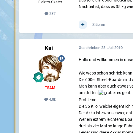
Das tolle am 800er Modell ist,
Elektro-Skater
Nachteil ist, dass es 35 kg w
237
Zitieren
Kai
Geschrieben
28. Juli 2010
Hallo und willkommen in unse
Wie webs schon schrieb kann 
Die 600er Street-Boards sind 
Man kann aber auch etwas ver
TEAM
am driften
aber es geht. 
4,8k
Probleme.
Die 35 Kilo, welche eigentlic
Der Akku ist zwar schwer, daf
Wer ein extrem leichteres Boa
drei bis vier Mal so lange Fa
Leider sind diese Akkus mome