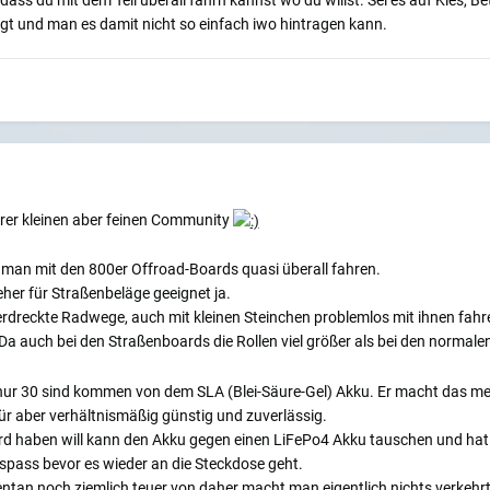
 dass du mit dem Teil überall fahrn kannst wo du willst. Sei es auf Kies, B
iegt und man es damit nicht so einfach iwo hintragen kann.
rer kleinen aber feinen Community
man mit den 800er Offroad-Boards quasi überall fahren.
eher für Straßenbeläge geeignet ja.
dreckte Radwege, auch mit kleinen Steinchen problemlos mit ihnen fah
Da auch bei den Straßenboards die Rollen viel größer als bei den normal
h nur 30 sind kommen von dem SLA (Blei-Säure-Gel) Akku. Er macht das me
ür aber verhältnismäßig günstig und zuverlässig.
rd haben will kann den Akku gegen einen LiFePo4 Akku tauschen und hat d
hrspass bevor es wieder an die Steckdose geht.
ntan noch ziemlich teuer von daher macht man eigentlich nichts verkehrt