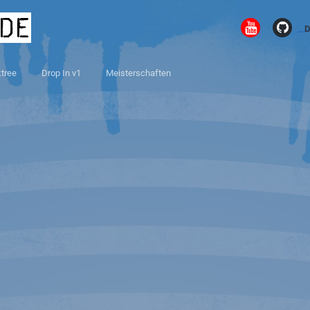
.de
D
ktree
Drop In v1
Meisterschaften