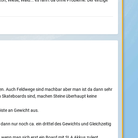
eton, Wiese, Wald... es fährt da ohne Probleme. Der einzige
ren. Auch Feldwege sind machbar aber man ist da dann sehr
en Skateboards sind, machen Steine überhaupt keine
iste an Gewicht aus.
ann nur noch ca. ein drittel des Gewichts und Gleichzeitig
 wenn man sich erst ein Board mit SLA Akkus zulegt.