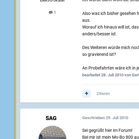
Elektro-Skater
5
Also was ich bisher gesehen ha
aus.
Worauf ich hinaus will ist, da
anders/besser ist.
Des Weiteren würde mich noch
so gravierend ist?
An Probefahrten wäre ich in 
bearbeitet
28. Juli 2010
von Ger
Zitieren
SAG
Geschrieben
29. Juli 2010
Sei gegrüßt hier im Forum!
Bei mir ist mein Mo-Bo 800 a