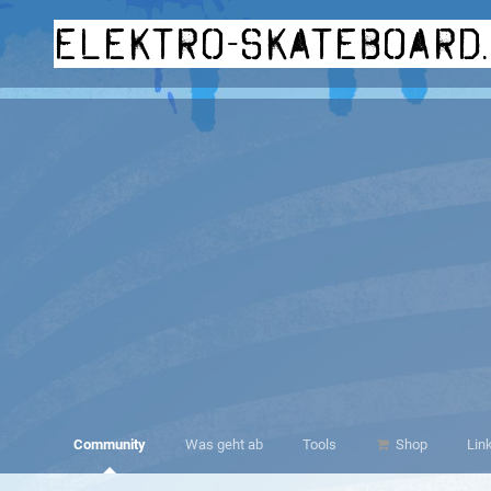
elektro-skateboard
Community
Was geht ab
Tools
Shop
Lin