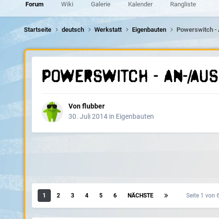
Forum
Wiki
Galerie
Kalender
Rangliste
Startseite
deutsch
Werkstatt
Eigenbauten
Powerswitch - 
Powerswitch - An-/Aus
Von
flubber
30. Juli 2014
in
Eigenbauten
1
2
3
4
5
6
NÄCHSTE
Seite 1 von