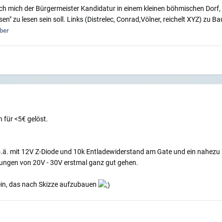
e ich mich der Bürgermeister Kandidatur in einem kleinen böhmischen Dorf
en" zu lesen sein soll. Links (Distrelec, Conrad,Völner, reichelt XYZ) zu Ba
ber
n für <5€ gelöst.
o.ä. mit 12V Z-Diode und 10k Entladewiderstand am Gate und ein nahezu b
nnungen von 20V - 30V erstmal ganz gut gehen.
sein, das nach Skizze aufzubauen