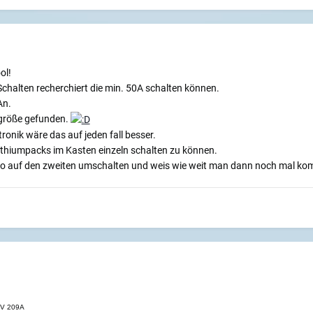
ol!
chalten recherchiert die min. 50A schalten können.
An.
ngröße gefunden.
ronik wäre das auf jeden fall besser.
Lithiumpacks im Kasten einzeln schalten zu können.
 so auf den zweiten umschalten und weis wie weit man dann noch mal ko
5V 209A