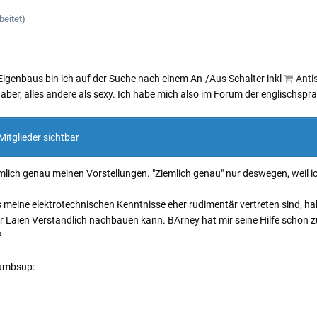
beitet)
igenbaus bin ich auf der Suche nach einem An-/Aus Schalter inkl
Anti
 aber, alles andere als sexy. Ich habe mich also im Forum der englischsp
Mitglieder sichtbar
emlich genau meinen Vorstellungen. "Ziemlich genau" nur deswegen, weil ic
ss meine elektrotechnischen Kenntnisse eher rudimentär vertreten sind, 
r Laien Verständlich nachbauen kann. BArney hat mir seine Hilfe schon z
?
humbsup: