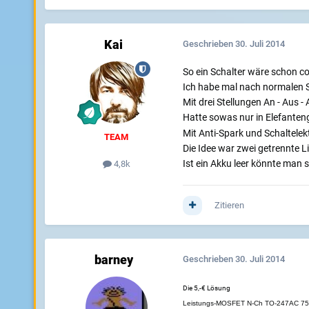
Kai
Geschrieben
30. Juli 2014
So ein Schalter wäre schon co
Ich habe mal nach normalen S
Mit drei Stellungen An - Aus - 
Hatte sowas nur in Elefante
Mit Anti-Spark und Schaltelekt
TEAM
Die Idee war zwei getrennte 
Ist ein Akku leer könnte man
4,8k
Zitieren
barney
Geschrieben
30. Juli 2014
Die 5,-€ Lösung
Leistungs-MOSFET N-Ch TO-247AC 7