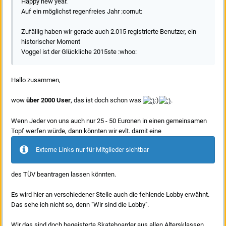
Happy new year.
Auf ein möglichst regenfreies Jahr :cornut:
Zufällig haben wir gerade auch 2.015 registrierte Benutzer, ein
historischer Moment
Voggel ist der Glückliche 2015ste :whoo:
Hallo zusammen,
wow
über 2000 User
, das ist doch schon was
:)
.
Wenn Jeder von uns auch nur 25 - 50 Euronen in einen gemeinsamen
Topf werfen würde, dann könnten wir evlt. damit eine
Externe Links nur für Mitglieder sichtbar
des TÜV beantragen lassen könnten.
Es wird hier an verschiedener Stelle auch die fehlende Lobby erwähnt.
Das sehe ich nicht so, denn "Wir sind die Lobby".
Wir das sind doch begeisterte Skateboarder aus allen Altersklassen