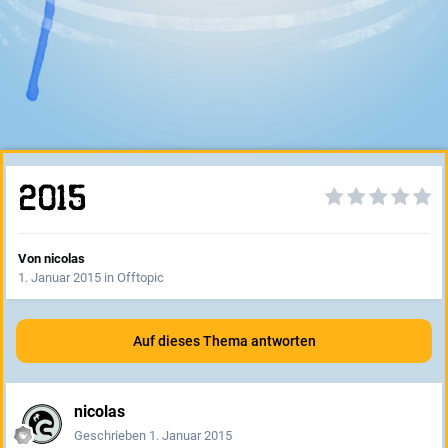
2015
Von
nicolas
1. Januar 2015
in
Offtopic
Auf dieses Thema antworten
nicolas
Geschrieben
1. Januar 2015