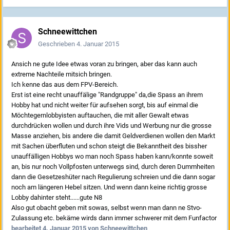
Schneewittchen
Geschrieben
4. Januar 2015
Ansich ne gute Idee etwas voran zu bringen, aber das kann auch
extreme Nachteile mitsich bringen.
Ich kenne das aus dem FPV-Bereich.
Erst ist eine recht unauffälige "Randgruppe" da,die Spass an ihrem
Hobby hat und nicht weiter für aufsehen sorgt, bis auf einmal die
Möchtegernlobbyisten auftauchen, die mit aller Gewalt etwas
durchdrücken wollen und durch ihre Vids und Werbung nur die grosse
Masse anziehen, bis andere die damit Geldverdienen wollen den Markt
mit Sachen überfluten und schon steigt die Bekanntheit des bissher
unauffälligen Hobbys wo man noch Spass haben kann/konnte soweit
an, bis nur noch Vollpfosten unterwegs sind, durch deren Dummheiten
dann die Gesetzeshüter nach Regulierung schreien und die dann sogar
noch am längeren Hebel sitzen. Und wenn dann keine richtig grosse
Lobby dahinter steht......gute N8
Also gut obacht geben mit sowas, selbst wenn man dann ne Stvo-
Zulassung etc. bekäme wirds dann immer schwerer mit dem Funfactor
bearbeitet
4. Januar 2015
von Schneewittchen