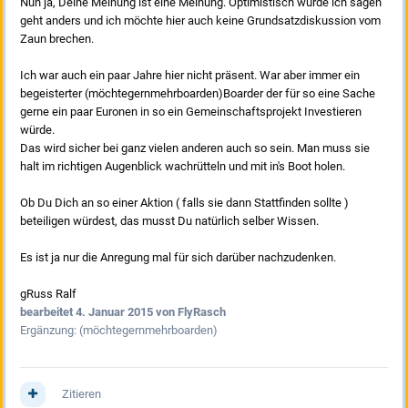
Nun ja, Deine Meinung ist eine Meinung. Optimistisch würde ich sagen
geht anders und ich möchte hier auch keine Grundsatzdiskussion vom
Zaun brechen.
Ich war auch ein paar Jahre hier nicht präsent. War aber immer ein
begeisterter (möchtegernmehrboarden)Boarder der für so eine Sache
gerne ein paar Euronen in so ein Gemeinschaftsprojekt Investieren
würde.
Das wird sicher bei ganz vielen anderen auch so sein. Man muss sie
halt im richtigen Augenblick wachrütteln und mit in's Boot holen.
Ob Du Dich an so einer Aktion ( falls sie dann Stattfinden sollte )
beteiligen würdest, das musst Du natürlich selber Wissen.
Es ist ja nur die Anregung mal für sich darüber nachzudenken.
gRuss Ralf
bearbeitet
4. Januar 2015
von FlyRasch
Ergänzung: (möchtegernmehrboarden)
Zitieren