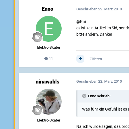
Enno
Geschrieben
22. März 2010
@Kai
es ist kein Artikel im Sid, son
bitte ändern, Danke!
Elektro-Skater
11
Zitieren
ninawahls
Geschrieben
22. März 2010
Enno schrieb:
Was führ ein Gefühl ist e
Elektro-Skater
Na, ich würde sagen, das probi