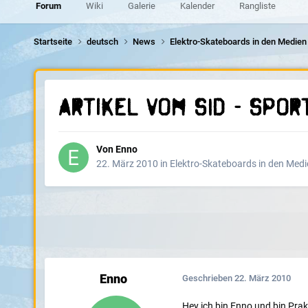
Forum
Wiki
Galerie
Kalender
Rangliste
Startseite
deutsch
News
Elektro-Skateboards in den Medie
Artikel vom SID - Spor
Von
Enno
22. März 2010
in
Elektro-Skateboards in den Medi
Enno
Geschrieben
22. März 2010
Hey ich bin Enno und bin Prak