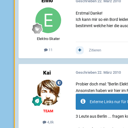
Enno
Geschrieben
22. März 2010
Erstmal Danke!
Ich kann mir so ein Bord leid
bestimmt welche hier die aus
Elektro-Skater
11
Zitieren
Kai
Geschrieben
22. März 2010
Probier doch mal: "Berlin Ele
Ansonsten haben wir hier im 
Externe Links nur für 
TEAM
3 Leute aus Berlin ... fragen k
4,8k