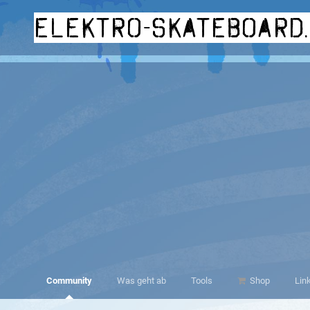
elektro-skateboard
Community
Was geht ab
Tools
Shop
Lin