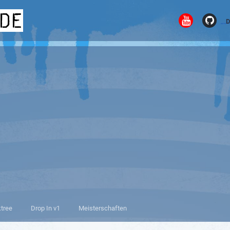
.de
D
ktree
Drop In v1
Meisterschaften