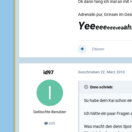
Ok dann fang ich mal an mit 
Adrenalin pur, Grinsen im Ges
Yee
eee
ah!
eee
e
a
e
Zitieren
id97
Geschrieben
22. März 2010
Enno schrieb:
So habe dem Kai schon ein
Gelöschte Benutzer
Ich hätte ein paar Fragen 
659
Was macht den denn Spor